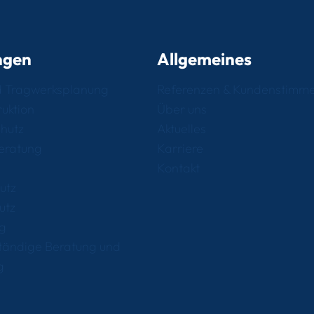
ngen
Allgemeines
nd Tragwerksplanung
Referenzen & Kundenstimm
uktion
Über uns
hutz
Aktuelles
eratung
Karriere
Kontakt
utz
utz
ng
tändige Beratung und
g