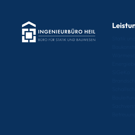
Leistu
Statik u
Baukonstr
Wärmesc
Energieb
SiGeKo
Brandsch
Schallsch
Bauleitu
Sachvers
Betreuun